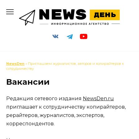
Перейти
к
содержанию
NewsDen
» Приглашаем журналистов, авторов и копирайтеров к
сотрудничеству
Вакансии
Редакция сетевого издания
NewsDen.ru
приглашает к сотрудничеству копирайтеров,
рерайтеров, журналистов, экспертов,
корреспондентов.