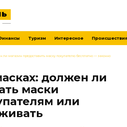
Финансы
Туризм
Интересное
Происшестви
н ли магазин предоставить маску покупателю бесплатно — законно
масках: должен ли
ать маски
упателям или
уживать