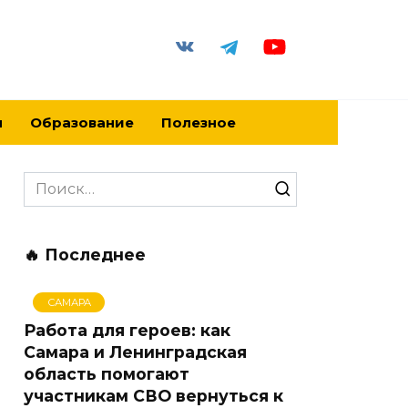
я
Образование
Полезное
Search
for:
🔥 Последнее
САМАРА
Работа для героев: как
Самара и Ленинградская
область помогают
участникам СВО вернуться к