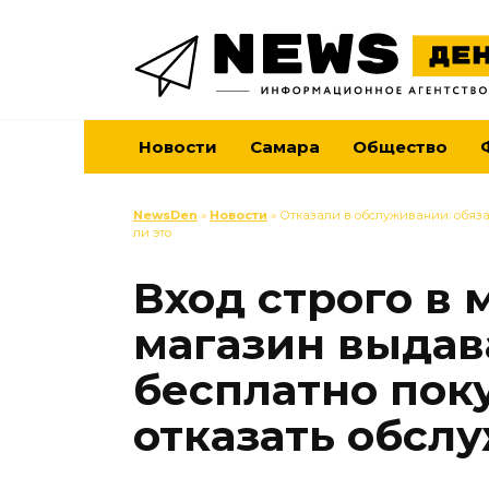
Перейти
к
содержанию
Новости
Самара
Общество
NewsDen
»
Новости
» Отказали в обслуживании: обяза
ли это
Вход строго в 
магазин выдав
бесплатно пок
отказать обсл