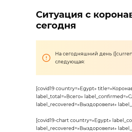
Ситуация с корона
сегодня
На сегодняшний день ([current
следующая:
[covid19 country=»Egypt» title=»Корон
label_total=»Всего» label_confirmed=»
label_recovered=»Выздоровели» label_
[covid19-chart country=»Egypt» label_
label_recovered=»Выздоровели» label_