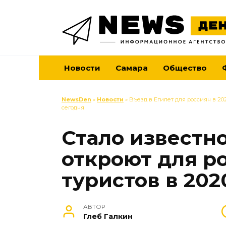
Перейти
к
содержанию
Новости
Самара
Общество
NewsDen
»
Новости
» Въезд в Египет для россиян в 20
сегодня
Стало известно
откроют для р
туристов в 202
АВТОР
Глеб Галкин