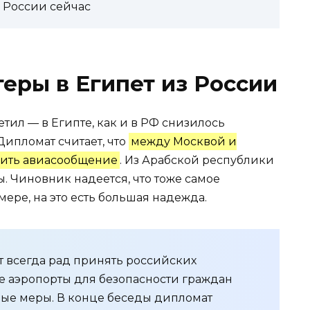
з России сейчас
теры в Египет из России
тил — в Египте, как и в РФ снизилось
Дипломат считает, что
между Москвой и
вить авиасообщение
. Из Арабской республики
ы. Чиновник надеется, что тоже самое
мере, на это есть большая надежда.
ет всегда рад принять российских
е аэропорты для безопасности граждан
ые меры. В конце беседы дипломат