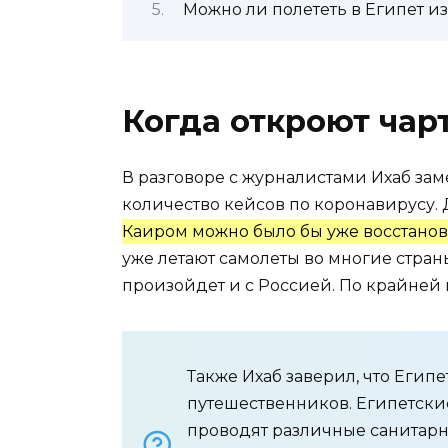
Можно ли полететь в Египет и
Когда откроют чар
В разговоре с журналистами Ихаб заме
количество кейсов по коронавирусу. 
Каиром можно было бы уже восстано
уже летают самолеты во многие стран
произойдет и с Россией. По крайней 
Также Ихаб заверил, что Егип
путешественников. Египетски
проводят различные санитарн