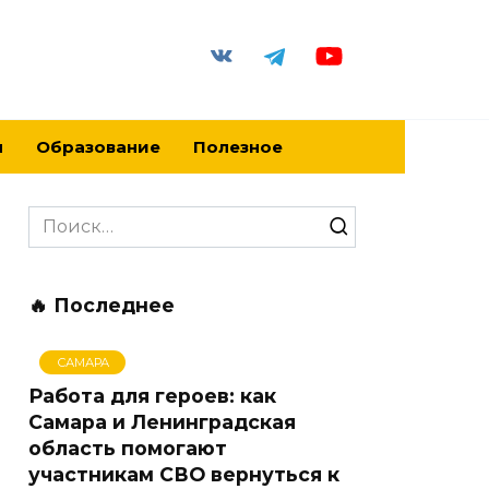
я
Образование
Полезное
Search
for:
🔥 Последнее
САМАРА
Работа для героев: как
Самара и Ленинградская
область помогают
участникам СВО вернуться к