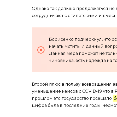
Однако так дальше продолжаться не 
сотрудничают с египетскими и выясня
Борисенко подчеркнул, что о
начать мстить. И данный вопр
Данная мера поможет не тольк
чиновника, есть надежда на то
Второй плюс в пользу возвращения 
уменьшение кейсов с COVID-19 что в Р
прошлом это государство посещало
б
цифра была в последние годы, несмо