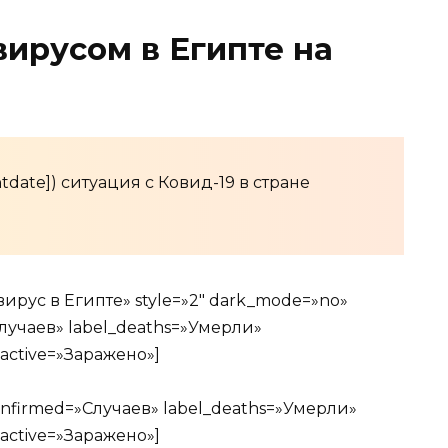
вирусом в Египте на
date]) ситуация с Ковид-19 в стране
авирус в Египте» style=»2″ dark_mode=»no»
Случаев» label_deaths=»Умерли»
active=»Заражено»]
confirmed=»Случаев» label_deaths=»Умерли»
active=»Заражено»]