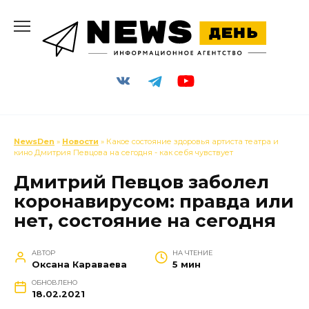
Перейти
к
содержанию
NewsDen
»
Новости
» Какое состояние здоровья артиста театра и
кино Дмитрия Певцова на сегодня - как себя чувствует
Дмитрий Певцов заболел
коронавирусом: правда или
нет, состояние на сегодня
АВТОР
НА ЧТЕНИЕ
Оксана Караваева
5 мин
ОБНОВЛЕНО
18.02.2021