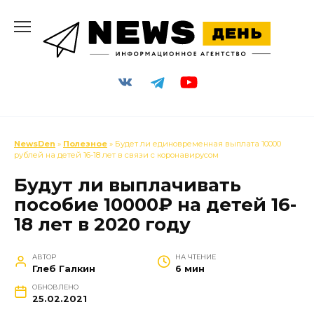
Перейти
к
содержанию
NewsDen
»
Полезное
» Будет ли единовременная выплата 10000
рублей на детей 16-18 лет в связи с коронавирусом
Будут ли выплачивать
пособие 10000₽ на детей 16-
18 лет в 2020 году
АВТОР
НА ЧТЕНИЕ
Глеб Галкин
6 мин
ОБНОВЛЕНО
25.02.2021