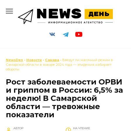
Перейти
к
содержанию
NewsDen
»
Новости
»
Самара
» Введут ли масочный режим в
Самарской области в январе 2024 года — эпидемия набирает
обороты
Рост заболеваемости ОРВИ
и гриппом в России: 6,5% за
неделю! В Самарской
области — тревожные
показатели
АВТОР
НА ЧТЕНИЕ